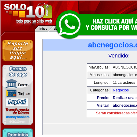
abcnegocios
Vendido!
Mayusculas:
ABCNEGOCI
Minusculas:
abcnegocios.
Longitud:
11 caracteres
Categorias:
Negocios
Precio:
Realizar una o
Visitar!
abcnegocios
Serán consideradas ofer