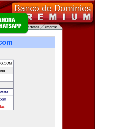
.com
OS.COM
com
ferta!
.com
tas