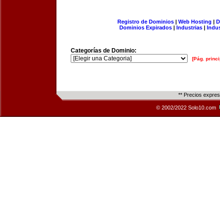
Registro de Dominios
|
Web Hosting
|
D
Dominios Expirados
|
Industrias
|
Indu
Categorías de Dominio:
[Pág. princi
** Precios expre
© 2002/2022 Solo10.com