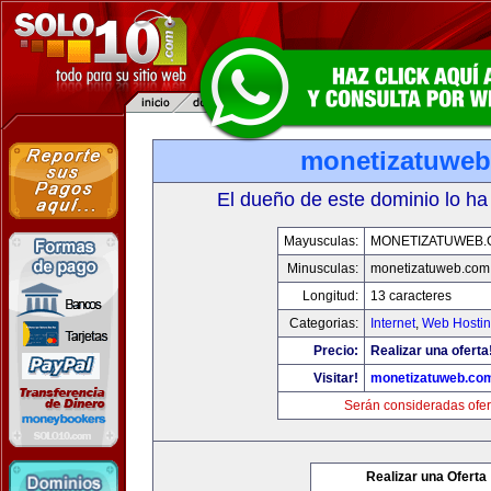
monetizatuwe
El dueño de este dominio lo ha
Mayusculas:
MONETIZATUWEB
Minusculas:
monetizatuweb.com
Longitud:
13 caracteres
Categorias:
Internet
,
Web Hostin
Precio:
Realizar una oferta
Visitar!
monetizatuweb.co
Serán consideradas ofer
Realizar una Oferta