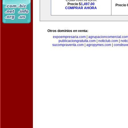
COMPRAR AHORA
Precio $
1,497.00
Precio 
COMPRAR AHORA
Otros dominios en venta:
expoempresaria.com
|
agrupacioncomercial.co
publicaciongratuita.com
|
noticlub.com
|
noti
sucompraventa.com
|
agropymes.com
|
construv