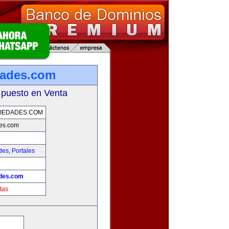
dades.com
 puesto en Venta
IEDADES.COM
des.com
des
,
Portales
ades.com
tas