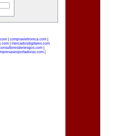
.com
|
compraeletronica.com
|
s.com
|
mercadosdigitales.com
consultoresderiesgos.com
|
mpresasexportadoras.com
|