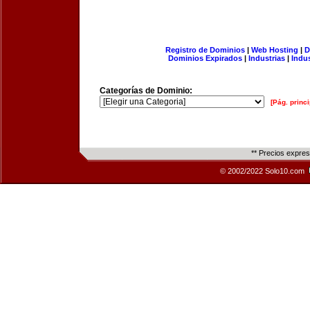
Registro de Dominios
|
Web Hosting
|
D
Dominios Expirados
|
Industrias
|
Indu
Categorías de Dominio:
[Pág. princi
** Precios expre
© 2002/2022 Solo10.com