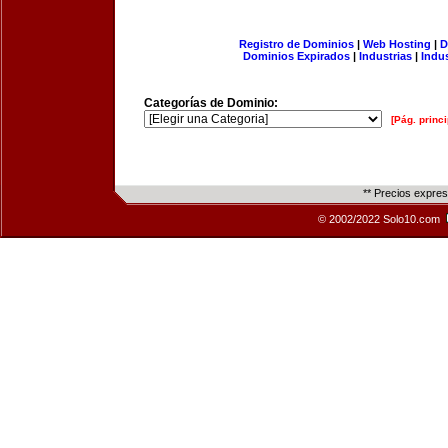
Registro de Dominios
|
Web Hosting
|
D
Dominios Expirados
|
Industrias
|
Indu
Categorías de Dominio:
[Pág. princi
** Precios expre
© 2002/2022 Solo10.com