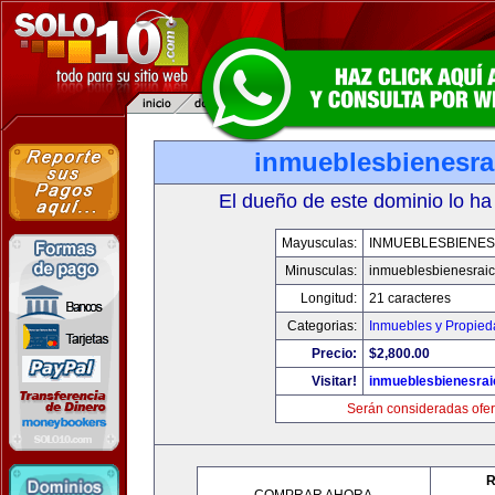
inmueblesbienesra
El dueño de este dominio lo ha
Mayusculas:
INMUEBLESBIENES
Minusculas:
inmueblesbienesrai
Longitud:
21 caracteres
Categorias:
Inmuebles y Propie
Precio:
$2,800.00
Visitar!
inmueblesbienesra
Serán consideradas ofer
R