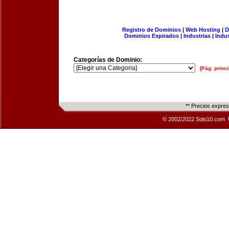
Registro de Dominios
|
Web Hosting
|
D
Dominios Expirados
|
Industrias
|
Indu
Categorías de Dominio:
[Pág. princi
** Precios expre
© 2002/2022 Solo10.com