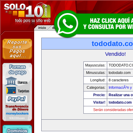
tododato.c
Vendido!
Mayusculas:
TODODATO.C
Minusculas:
tododato.com
Longitud:
8 caracteres
Categorias:
InformaciÃ³n y 
Precio:
Realizar una o
Visitar!
tododato.com
Serán consideradas ofer