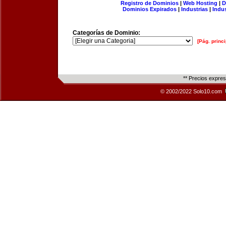
Registro de Dominios
|
Web Hosting
|
D
Dominios Expirados
|
Industrias
|
Indu
Categorías de Dominio:
[Pág. princi
** Precios expre
© 2002/2022 Solo10.com