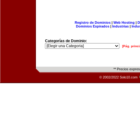
Registro de Dominios
|
Web Hosting
|
D
Dominios Expirados
|
Industrias
|
Indu
Categorías de Dominio:
[Pág. princi
** Precios expre
© 2002/2022 Solo10.com