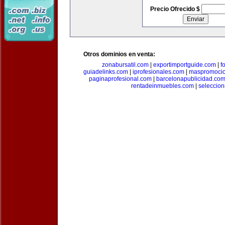
Precio Ofrecido $
Otros dominios en venta:
zonabursatil.com
|
exportimportguide.com
|
f
guiadelinks.com
|
iprofesionales.com
|
maspromoci
paginaprofesional.com
|
barcelonapublicidad.co
rentadeinmuebles.com
|
seleccio