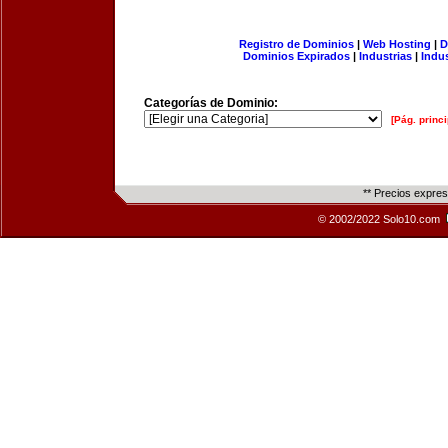
Registro de Dominios
|
Web Hosting
|
D
Dominios Expirados
|
Industrias
|
Indu
Categorías de Dominio:
[Pág. princi
** Precios expre
© 2002/2022 Solo10.com