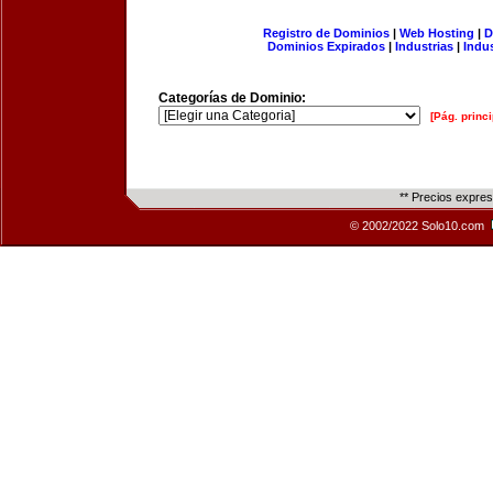
Registro de Dominios
|
Web Hosting
|
D
Dominios Expirados
|
Industrias
|
Indu
Categorías de Dominio:
[Pág. princi
** Precios expre
© 2002/2022 Solo10.com