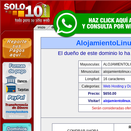
AlojamientoLin
El dueño de este dominio lo ha
Mayusculas:
ALOJAMIENTOL
Minusculas:
alojamientolinux
Longitud:
16 caracteres
Categorias:
Web Hosting y D
Precio:
$650.00
Visitar!
alojamientolinu
Serán consideradas ofer
R