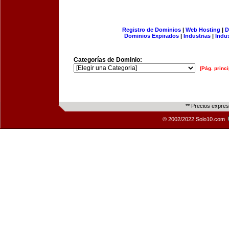
Registro de Dominios
|
Web Hosting
|
D
Dominios Expirados
|
Industrias
|
Indu
Categorías de Dominio:
[Pág. princi
** Precios expre
© 2002/2022 Solo10.com