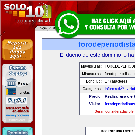
forodeperiodist
El dueño de este dominio lo ha
Mayusculas:
FORODEPERIODI
Minusculas:
forodeperiodistas
Longitud:
17 caracteres
Categorias:
InformaciÃ³n y Not
Precio:
Realizar una ofer
Visitar!
forodeperiodista
Serán consideradas ofer
Realizar una Oferta