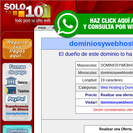
dominiosywebhos
El dueño de este dominio lo ha
Mayusculas:
DOMINIOSYWEBH
Minusculas:
dominiosywebhosti
Longitud:
19 caracteres
Categorias:
Web Hosting y Dom
Precio:
Realizar una oferta
Visitar!
dominiosywebhost
Serán consideradas ofer
Realizar una Oferta