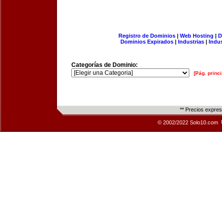
Registro de Dominios
|
Web Hosting
|
D
Dominios Expirados
|
Industrias
|
Indu
Categorías de Dominio:
[Pág. princi
** Precios expre
© 2002/2022 Solo10.com