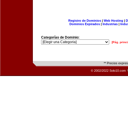
Registro de Dominios
|
Web Hosting
|
D
Dominios Expirados
|
Industrias
|
Indu
Categorías de Dominio:
[Pág. princi
** Precios expre
© 2002/2022 Solo10.com