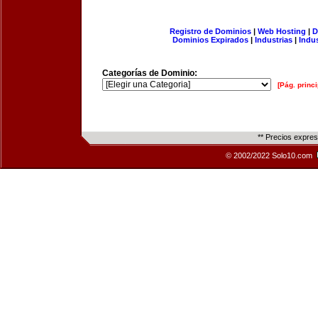
Registro de Dominios
|
Web Hosting
|
D
Dominios Expirados
|
Industrias
|
Indu
Categorías de Dominio:
[Pág. princi
** Precios expre
© 2002/2022 Solo10.com