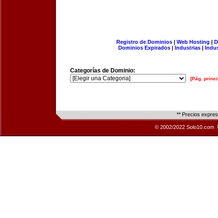
Registro de Dominios
|
Web Hosting
|
D
Dominios Expirados
|
Industrias
|
Indu
Categorías de Dominio:
[Pág. princi
** Precios expre
© 2002/2022 Solo10.com