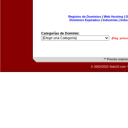
Registro de Dominios
|
Web Hosting
|
D
Dominios Expirados
|
Industrias
|
Indu
Categorías de Dominio:
[Pág. princi
** Precios expre
© 2002/2022 Solo10.com