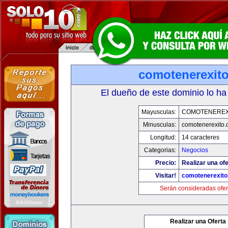
comotenerexit
El dueño de este dominio lo ha
Mayusculas:
COMOTENEREX
Minusculas:
comotenerexito
Longitud:
14 caracteres
Categorias:
Negocios
Precio:
Realizar una ofe
Visitar!
comotenerexit
Serán consideradas ofer
Realizar una Oferta