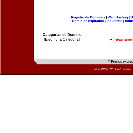
Registro de Dominios
|
Web Hosting
|
D
Dominios Expirados
|
Industrias
|
Indu
Categorías de Dominio:
[Pág. princi
** Precios expre
© 2002/2022 Solo10.com