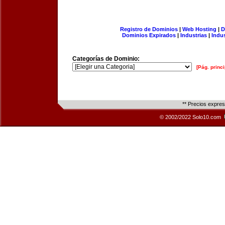
Registro de Dominios
|
Web Hosting
|
D
Dominios Expirados
|
Industrias
|
Indu
Categorías de Dominio:
[Pág. princi
** Precios expre
© 2002/2022 Solo10.com