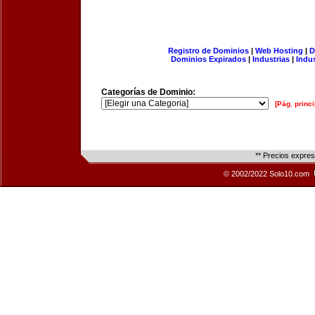
Registro de Dominios
|
Web Hosting
|
D
Dominios Expirados
|
Industrias
|
Indu
Categorías de Dominio:
[Pág. princi
** Precios expre
© 2002/2022 Solo10.com