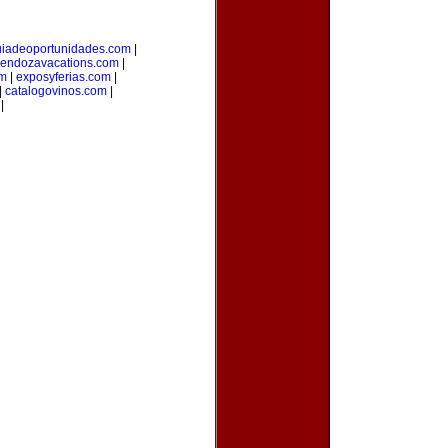
uiadeoportunidades.com
|
endozavacations.com
|
om
|
exposyferias.com
|
|
catalogovinos.com
|
|