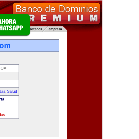
com
COM
das
,
Salud
rta!
tas