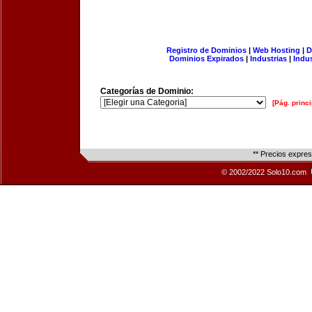
Registro de Dominios
|
Web Hosting
|
D
Dominios Expirados
|
Industrias
|
Indu
Categorías de Dominio:
[Pág. princi
** Precios expre
© 2002/2022 Solo10.com