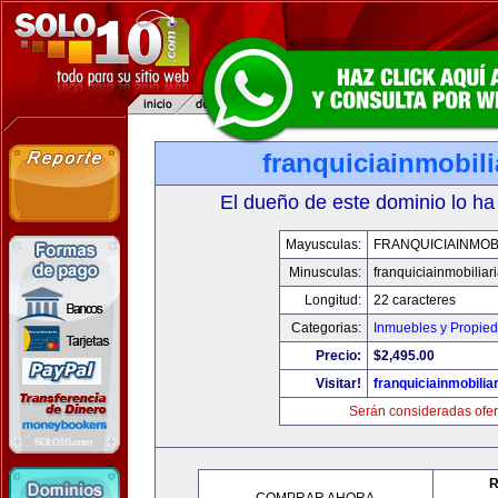
franquiciainmobil
El dueño de este dominio lo ha
Mayusculas:
FRANQUICIAINMOB
Minusculas:
franquiciainmobiliar
Longitud:
22 caracteres
Categorias:
Inmuebles y Propie
Precio:
$2,495.00
Visitar!
franquiciainmobilia
Serán consideradas ofer
R