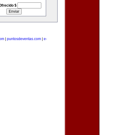
Ofrecido $
com
|
puntosdeventas.com
|
e-